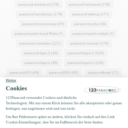
paracord armband
(178)
paracord halsband
(178)
paracord hondenlijn
(179)
paracord ketting
(177)
paracord neonoranje
(25)
paracord perle
(18)
paracord perle hund Pfote
(7)
paracord perle metall
(7)
paracord sierraden
(127)
paracord survival
(179)
paracord type 2
(49)
paracord type 3
(129)
paracord type ii
(49)
paracord type iii
(128)
paracord425
(49)
paracord550
(80)
paracordkraal
(17)
paracordkralen
(17)
ppm seil
(15)
ppm touw
(15)
ppmseil
(15)
ppmtouw
(15)