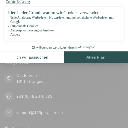
Erhalten Sie Nachrichten?
Erhalten Sie sofort 5 % Rabatt!
123Paracord
let's go knots!
Oosterwerf 4
1911 JB Uitgeest
+31 (0)75 2040 399
support@123paracord.de