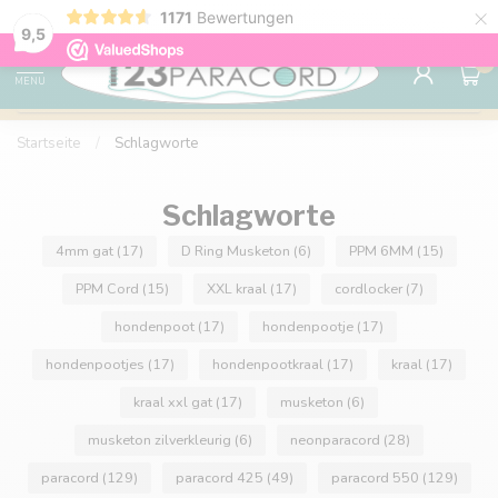
×
1171
Bewertungen
Kostenlose Lieferung nach Hause ab 150 €
9.6
9,5
0
MENU
Startseite
/
Schlagworte
Schlagworte
4mm gat
(17)
D Ring Musketon
(6)
PPM 6MM
(15)
PPM Cord
(15)
XXL kraal
(17)
cordlocker
(7)
hondenpoot
(17)
hondenpootje
(17)
hondenpootjes
(17)
hondenpootkraal
(17)
kraal
(17)
kraal xxl gat
(17)
musketon
(6)
musketon zilverkleurig
(6)
neonparacord
(28)
paracord
(129)
paracord 425
(49)
paracord 550
(129)