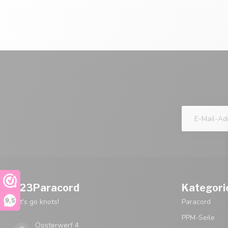
123Paracord
Kategori
9,5
let's go knots!
Paracord
PPM-Seile
Oosterwerf 4