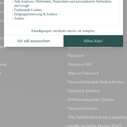
eleine
Datenschutzerklärung
rlen
Zahlungsmethoden
pter
Versand und Versandkosten
Kundenservice
chlüsse
Sitemap
ehör
Garantie & Beschwerden
Paracord
hnur
Paracord 550
e
Was ist Paracord
Paracord Keramik Kobra Knoten
Paracord Zubehör
EM Keramikperlen Zecken
Paracord Knoten
Wie funktioniert unser Loyalitä
Häufig gestellte Fragen (FAQ)