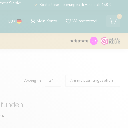
hern Sie sich
Kostenlose Lieferung nach Hause ab 150 €
0
Mein Konto
Wunschzettel
EUR
9.6
Anzeigen:
efunden!
EN