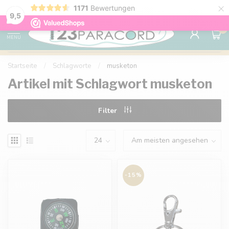
×
1171
Bewertungen
Kostenlose Lieferung nach Hause ab 150 €
9.6
9,5
0
MENU
Startseite
/
Schlagworte
/
musketon
Artikel mit Schlagwort musketon
Filter
-15%