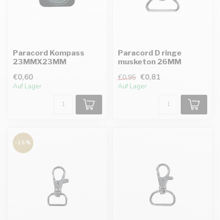
Paracord Kompass
Paracord D ringe
23MMX23MM
musketon 26MM
€0,60
€0,81
€0,95
Auf Lager
Auf Lager
-15%