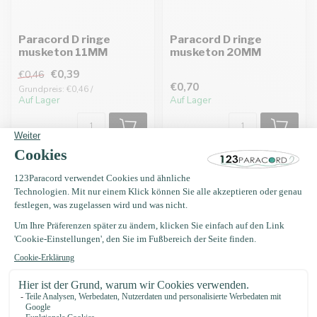
Paracord D ringe
Paracord D ringe
musketon 11MM
musketon 20MM
€0,39
€0,46
€0,70
Grundpreis: €0,46 /
Auf Lager
Auf Lager
-14%