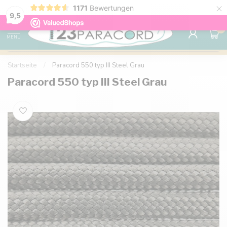
×
1171
Bewertungen
Kostenlose Lieferung nach Hause ab 150 €
9.6
9,5
0
MENU
Startseite
/
Paracord 550 typ III Steel Grau
Paracord 550 typ III Steel Grau