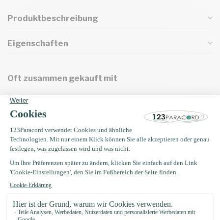
Produktbeschreibung
Eigenschaften
Oft zusammen gekauft mit
Paracord 550 typ III Steel
Grau-30 mtr
€10,99
Auf Lager
EM Keramik 50 gramm (35
Stücke)
€4,75
Auf Lager
Buckle 20MM Kunststoff
€0,75
Auf Lager