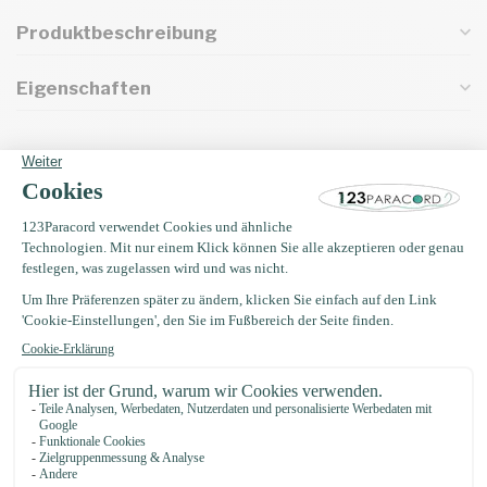
Produktbeschreibung
Eigenschaften
Oft zusammen gekauft mit
Paracord nadel 7,7CM
€3,49
Auf Lager
Buckle 20MM Kunststoff
€0,75
Auf Lager
EM Keramik 50 gramm (35
Stücke)
€4,75
Auf Lager