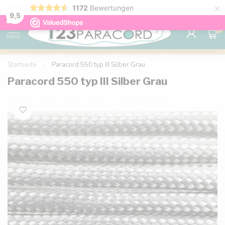
×
1172
Bewertungen
Kostenlose Lieferung nach Hause ab 150 €
9.6
9,5
0
MENU
Startseite
/
Paracord 550 typ III Silber Grau
Paracord 550 typ III Silber Grau