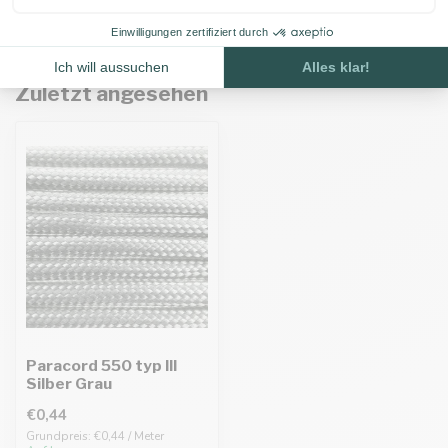
Zuletzt angesehen
Paracord 550 typ III
Silber Grau
€0,44
Grundpreis: €0,44 / Meter