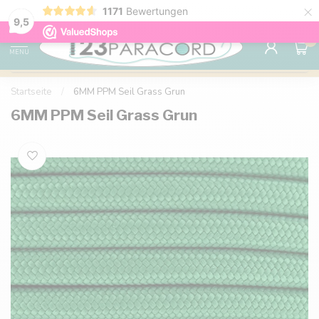
×
1171
Bewertungen
Kostenlose Lieferung nach Hause ab 150 €
9.6
9,5
0
MENU
Startseite
/
6MM PPM Seil Grass Grun
6MM PPM Seil Grass Grun