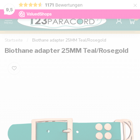
×
1171
Bewertungen
Kostenlose Lieferung nach Hause ab 150 €
9.6
9,5
0
MENU
Startseite
/
Biothane adapter 25MM Teal/Rosegold
Biothane adapter 25MM Teal/Rosegold