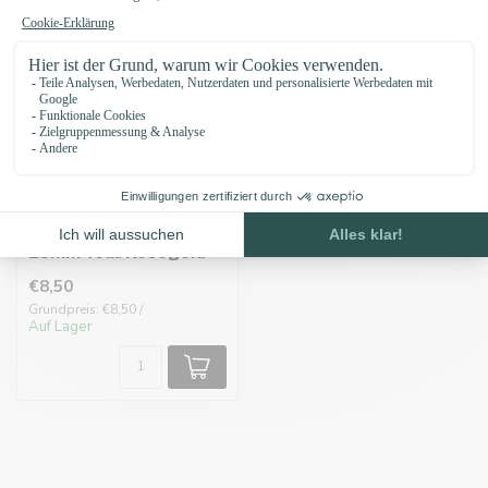
Biothane adapter
25MM Teal/Rosegold
€8,50
Grundpreis: €8,50 /
Auf Lager