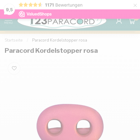
×
1171
Bewertungen
Kostenlose Lieferung nach Hause ab 150 €
9.6
9,5
0
MENU
Startseite
/
Paracord Kordelstopper rosa
Paracord Kordelstopper rosa