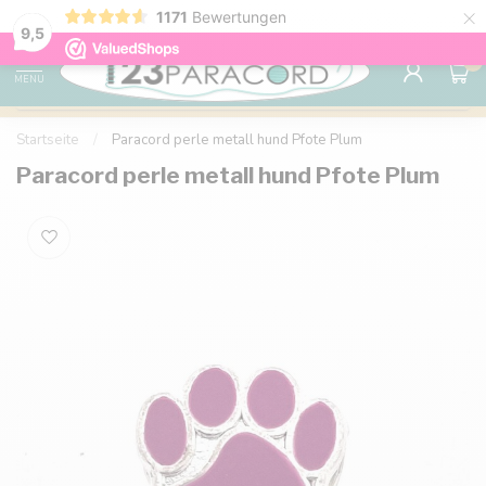
×
1171
Bewertungen
Kostenlose Lieferung nach Hause ab 150 €
9.6
9,5
0
MENU
Startseite
/
Paracord perle metall hund Pfote Plum
Paracord perle metall hund Pfote Plum