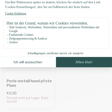
Zuletzt angesehen
Perle metall hund pfote
Plum
€0,65
Derzeit nicht auf Lager. Bald
zurück!