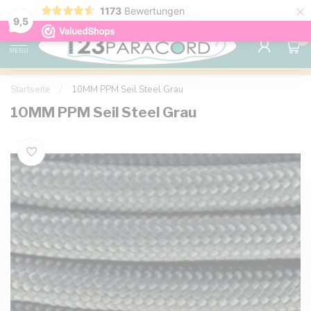
×
1173
Bewertungen
Kostenlose Lieferung nach Hause ab 150 €
9.6
9,5
0
MENU
Startseite
/
10MM PPM Seil Steel Grau
10MM PPM Seil Steel Grau