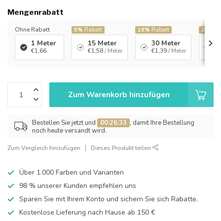
Mengenrabatt
Ohne Rabatt
5%
Rabatt
16%
Rabatt
20%
Ra
1 Meter
15 Meter
30 Meter
1
€1,66
€1,58
/ Meter
€1,39
/ Meter
€
Zum Warenkorb hinzufügen
Bestellen Sie jetzt und
00:26:33
, damit Ihre Bestellung
noch heute versandt wird.
Zum Vergleich hinzufügen
Dieses Produkt teilen
Über 1.000 Farben und Varianten
98 % unserer Kunden empfehlen uns
Sparen Sie mit Ihrem Konto und sichern Sie sich Rabatte.
Kostenlose Lieferung nach Hause ab 150 €