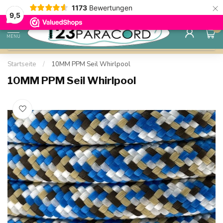
×
1173
Bewertungen
Kostenlose Lieferung nach Hause ab 150 €
9.6
9,5
0
MENU
Startseite
/
10MM PPM Seil Whirlpool
10MM PPM Seil Whirlpool