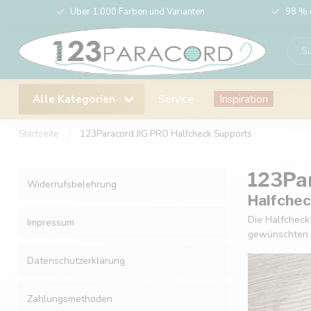
Über 1.000 Farben und Varianten
98 % 
Alle Kategorien
Service
Inspiration
Startseite
/
123Paracord JIG PRO Halfcheck Supports
123Par
Widerrufsbelehrung
Halfchec
Die Halfcheck
Impressum
gewünschten S
Datenschutzerklärung
Zahlungsmethoden