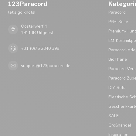
123Paracord
Kategori
let's go knots!
Paracord
PPM-Seile
Oosterwerf 4
Premium-Hund
1911 JB Uitgeest
EM-Keramikpe
+31 (0)75 2040 399
Paracord-Ada
BioThane
support@123paracord.de
Paracord Vers
Paracord Zub
DIY-Sets
Elastische Sc
Geschenkkart
SALE
Großhandel
Inspiration