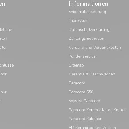
en
Informationen
Widerrufsbelehrung
Impressum
eleine
Datenschutzerklärung
rlen
Zahlungsmethoden
pter
Versand und Versandkosten
Kundenservice
chlüsse
Sitemap
ehör
Garantie & Beschwerden
Paracord
hnur
Paracord 550
e
Was ist Paracord
Paracord Keramik Kobra Knoten
Paracord Zubehör
EM Keramikperlen Zecken