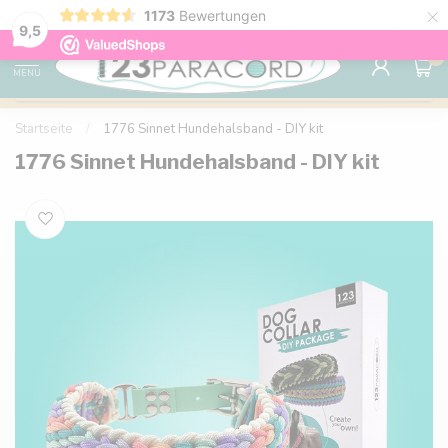
×
Sparen Sie mit Ihrem Konto und sichern Sie sich
1173
Bewertungen
Kostenlos
9.6
Rabatte.
9,5
0
MENU
Startseite
/
1776 Sinnet Hundehalsband - DIY kit
1776 Sinnet Hundehalsband - DIY kit