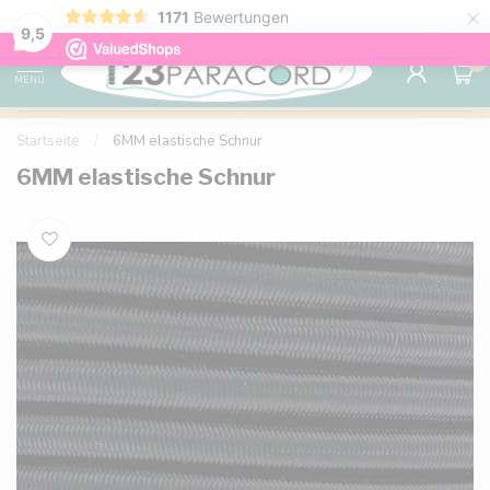
×
1171
Bewertungen
Kostenlose Lieferung nach Hause ab 150 €
9.6
9,5
0
MENU
Startseite
/
6MM elastische Schnur
6MM elastische Schnur