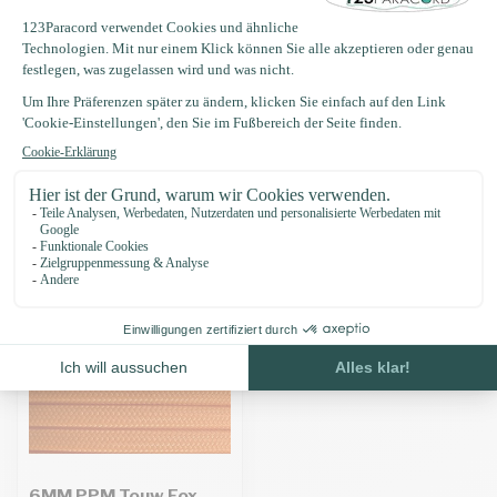
Produktbeschreibung
Eigenschaften
Zuletzt angesehen
6MM PPM Touw Fox