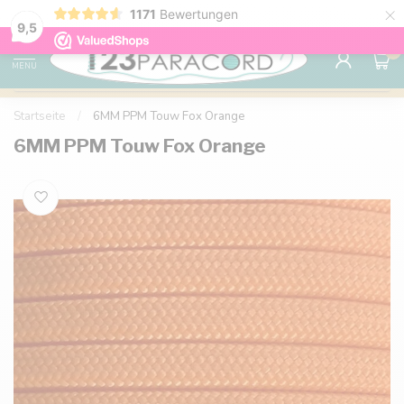
×
1171
Bewertungen
Kostenlose Lieferung nach Hause ab 150 €
9.6
9,5
0
MENU
Startseite
/
6MM PPM Touw Fox Orange
6MM PPM Touw Fox Orange