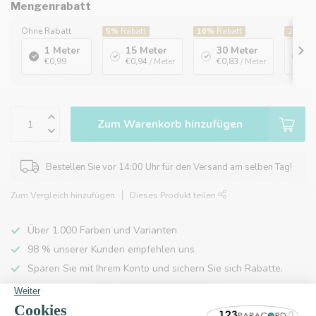
Mengenrabatt
Ohne Rabatt
5%
Rabatt
16%
Rabatt
20%
Ra
1 Meter
15 Meter
30 Meter
1
€0,99
€0,94
/ Meter
€0,83
/ Meter
€
Zum Warenkorb hinzufügen
Bestellen Sie vor 14:00 Uhr für den Versand am selben Tag!
Zum Vergleich hinzufügen
Dieses Produkt teilen
Über 1.000 Farben und Varianten
98 % unserer Kunden empfehlen uns
Sparen Sie mit Ihrem Konto und sichern Sie sich Rabatte.
Kostenlose Lieferung nach Hause ab 150 €