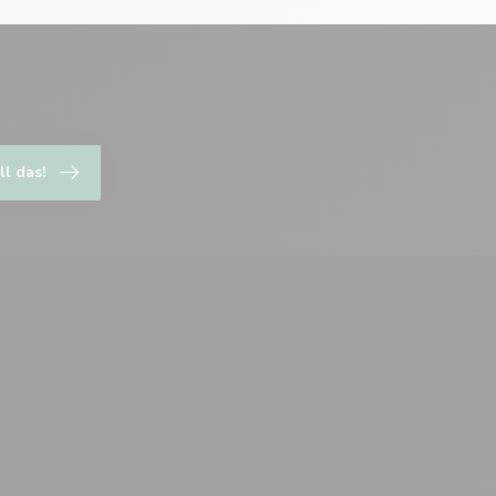
ll das!