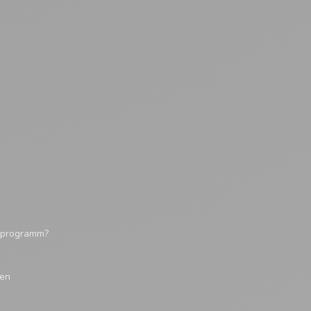
tsprogramm?
gen