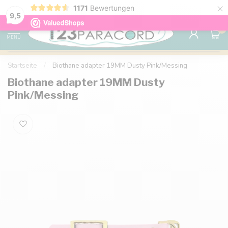
×
1171
Bewertungen
Kostenlose Lieferung nach Hause ab 150 €
9.6
9,5
0
MENU
Startseite
/
Biothane adapter 19MM Dusty Pink/Messing
Biothane adapter 19MM Dusty
Pink/Messing