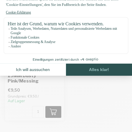
Biothane adapter
19MM Dusty
Pink/Messing
€9,50
Grundpreis: €9,50 /
Auf Lager