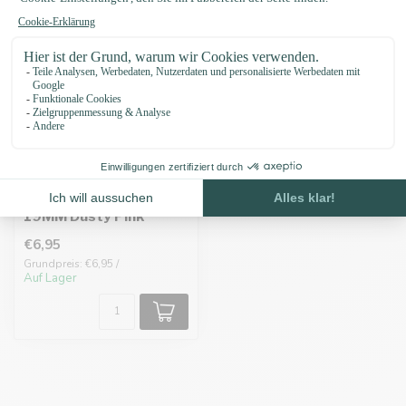
Biothane adapter
19MM Dusty Pink
€6,95
Grundpreis: €6,95 /
Auf Lager