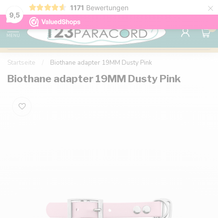
×
1171
Bewertungen
Kostenlose Lieferung nach Hause ab 150 €
9.6
9,5
0
MENU
Startseite
/
Biothane adapter 19MM Dusty Pink
Biothane adapter 19MM Dusty Pink