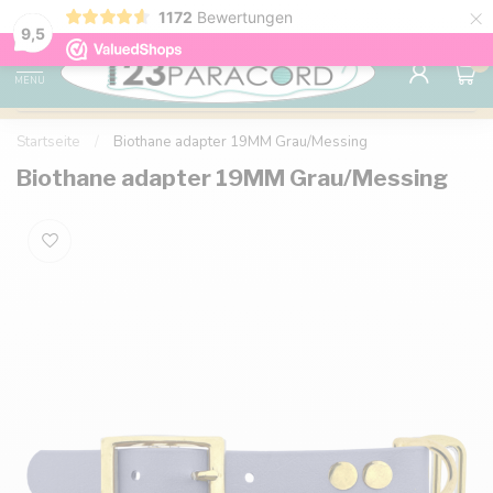
×
1172
Bewertungen
Kostenlose Lieferung nach Hause ab 150 €
9.6
9,5
0
MENU
Startseite
/
Biothane adapter 19MM Grau/Messing
Biothane adapter 19MM Grau/Messing