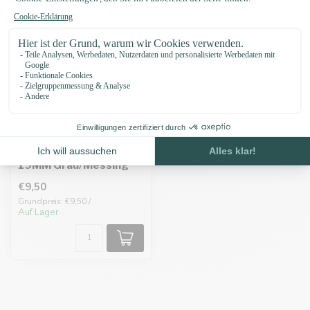
Biothane adapter
19MM Grau/Messing
€9,50
Grundpreis: €9,50 /
Auf Lager