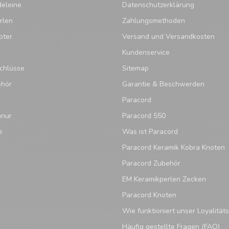
eleine
Datenschutzerklärung
rlen
Zahlungsmethoden
pter
Versand und Versandkosten
Kundenservice
chlüsse
Sitemap
ehör
Garantie & Beschwerden
Paracord
hnur
Paracord 550
e
Was ist Paracord
Paracord Keramik Kobra Knoten
Paracord Zubehör
EM Keramikperlen Zecken
Paracord Knoten
Wie funktioniert unser Loyalitä
Häufig gestellte Fragen (FAQ)