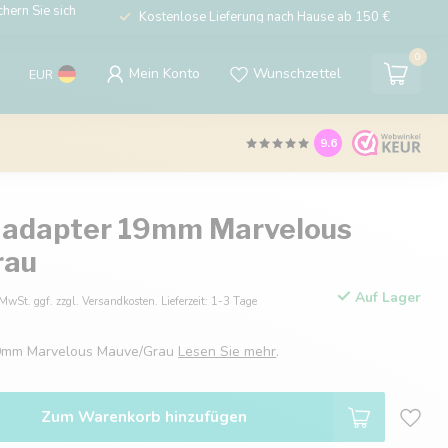
hern Sie sich
Kostenlose Lieferung nach Hause ab 150 €
0
Mein Konto
Wunschzettel
EUR
9.6
 adapter 19mm Marvelous
rau
Auf Lager
 MwSt. ggf. zzgl. Versandkosten. Lieferzeit: 1-3 Tage
19mm Marvelous Mauve/Grau
Lesen Sie mehr
.
Zum Warenkorb hinzufügen