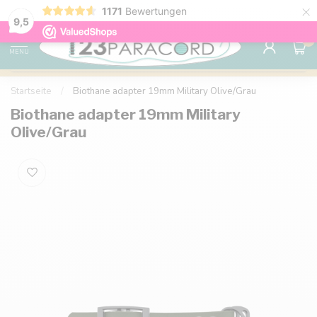
×
1171
Bewertungen
Kostenlose Lieferung nach Hause ab 150 €
9.6
9,5
0
MENU
Startseite
/
Biothane adapter 19mm Military Olive/Grau
Biothane adapter 19mm Military
Olive/Grau