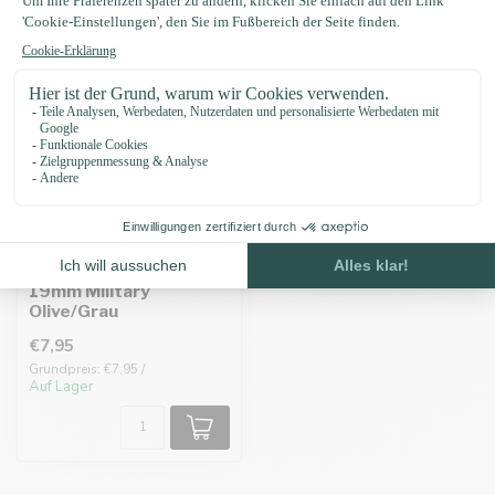
Biothane adapter
19mm Military
Olive/Grau
€7,95
Grundpreis: €7,95 /
Auf Lager