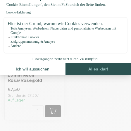
Biothane adapter
19MM Neon
Rosa/Rosegold
€7,50
Grundpreis: €7,50 /
Auf Lager