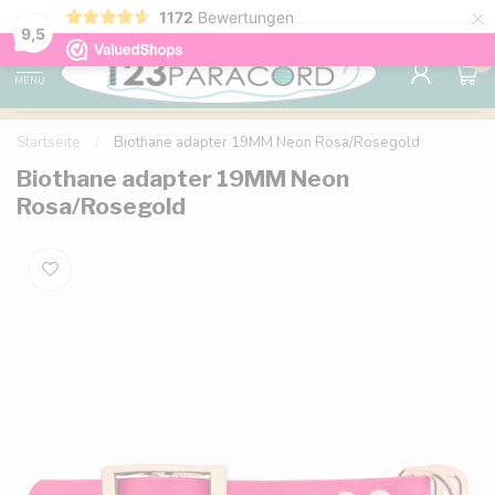
×
1172
Bewertungen
Kostenlose Lieferung nach Hause ab 150 €
9.6
9,5
0
MENU
Startseite
/
Biothane adapter 19MM Neon Rosa/Rosegold
Biothane adapter 19MM Neon
Rosa/Rosegold