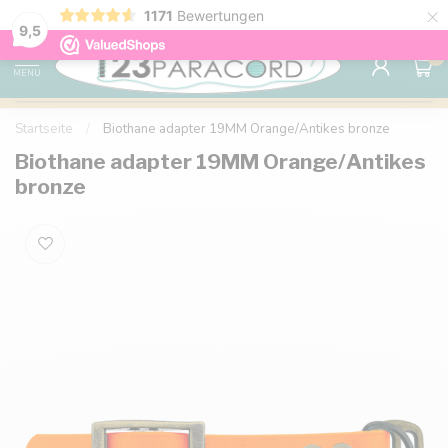
×
1171
Bewertungen
Kostenlose Lieferung nach Hause ab 150 €
9.6
9,5
0
MENU
Startseite
/
Biothane adapter 19MM Orange/Antikes bronze
Biothane adapter 19MM Orange/Antikes
bronze