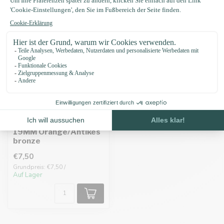
Biothane adapter
19MM Orange/Antikes
bronze
€7,50
Grundpreis: €7,50 /
Auf Lager