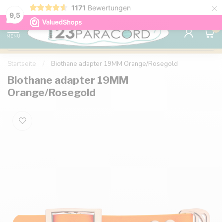
×
1171
Bewertungen
Kostenlose Lieferung nach Hause ab 150 €
9.6
9,5
0
MENU
Startseite
/
Biothane adapter 19MM Orange/Rosegold
Biothane adapter 19MM
Orange/Rosegold