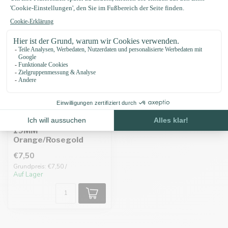
Biothane adapter
19MM
Orange/Rosegold
€7,50
Grundpreis: €7,50 /
Auf Lager