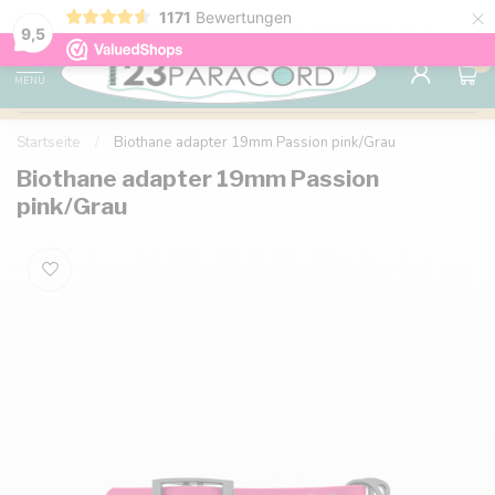
×
1171
Bewertungen
Kostenlose Lieferung nach Hause ab 150 €
9.6
9,5
0
MENU
Startseite
/
Biothane adapter 19mm Passion pink/Grau
Biothane adapter 19mm Passion
pink/Grau