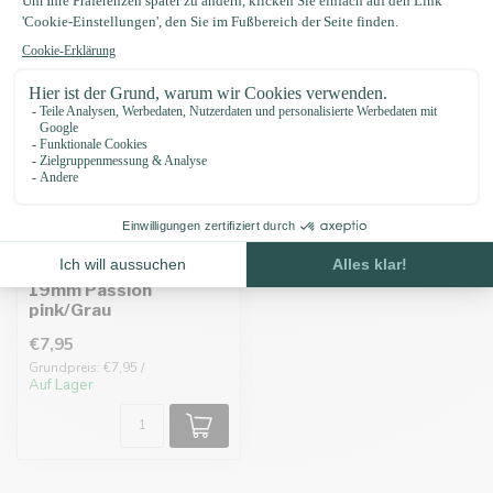
Biothane adapter
19mm Passion
pink/Grau
€7,95
Grundpreis: €7,95 /
Auf Lager