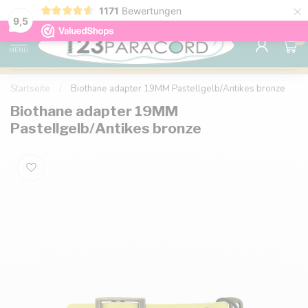
×
1171
Bewertungen
Kostenlose Lieferung nach Hause ab 150 €
9.6
9,5
0
MENU
Startseite
/
Biothane adapter 19MM Pastellgelb/Antikes bronze
Biothane adapter 19MM
Pastellgelb/Antikes bronze