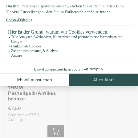
Biothane adapter
19MM
Pastellgelb/Antikes
bronze
€7,50
Grundpreis: €7,50 /
Auf Lager