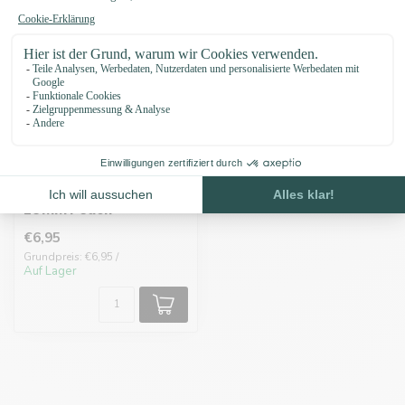
Biothane adapter
19MM Peach
€6,95
Grundpreis: €6,95 /
Auf Lager