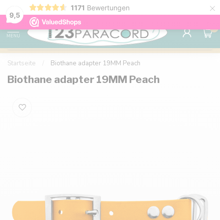
×
1171
Bewertungen
Kostenlose Lieferung nach Hause ab 150 €
9.6
9,5
0
MENU
Startseite
/
Biothane adapter 19MM Peach
Biothane adapter 19MM Peach