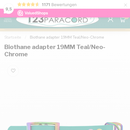
×
1171
Bewertungen
Kostenlose Lieferung nach Hause ab 150 €
9.6
9,5
0
MENU
Startseite
/
Biothane adapter 19MM Teal/Neo-Chrome
Biothane adapter 19MM Teal/Neo-
Chrome