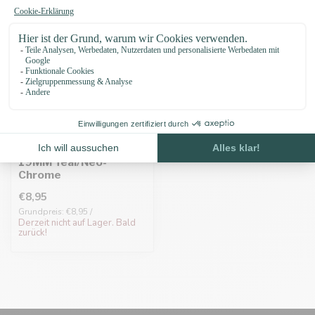
Biothane adapter
19MM Teal/Neo-
Chrome
€8,95
Grundpreis: €8,95 /
Derzeit nicht auf Lager. Bald
zurück!