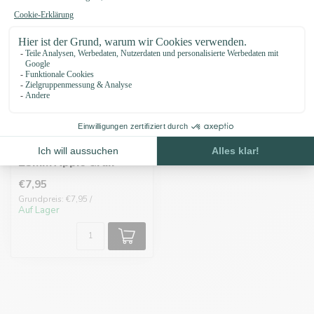
Biothane adapter
25MM Apple Grün
€7,95
Grundpreis: €7,95 /
Auf Lager