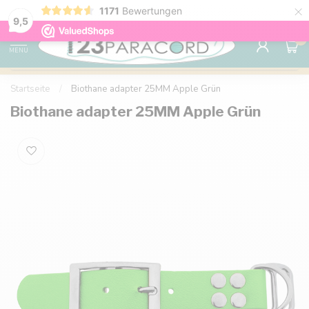
×
1171
Bewertungen
Kostenlose Lieferung nach Hause ab 150 €
9.6
9,5
0
MENU
Startseite
/
Biothane adapter 25MM Apple Grün
Biothane adapter 25MM Apple Grün