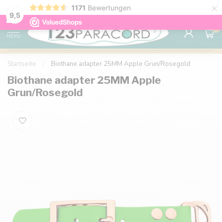
×
1171
Bewertungen
Kostenlose Lieferung nach Hause ab 150 €
9.6
9,5
0
MENU
Startseite
/
Biothane adapter 25MM Apple Grun/Rosegold
Biothane adapter 25MM Apple
Grun/Rosegold