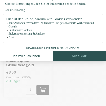
Biothane adapter
25MM Apple
Grun/Rosegold
€8,50
Grundpreis: €8,50 /
Auf Lager