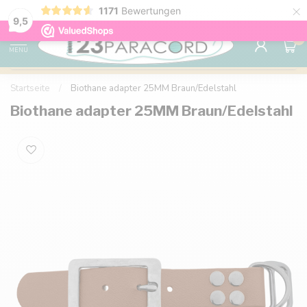
×
1171
Bewertungen
Kostenlose Lieferung nach Hause ab 150 €
9.6
9,5
0
MENU
Startseite
/
Biothane adapter 25MM Braun/Edelstahl
Biothane adapter 25MM Braun/Edelstahl