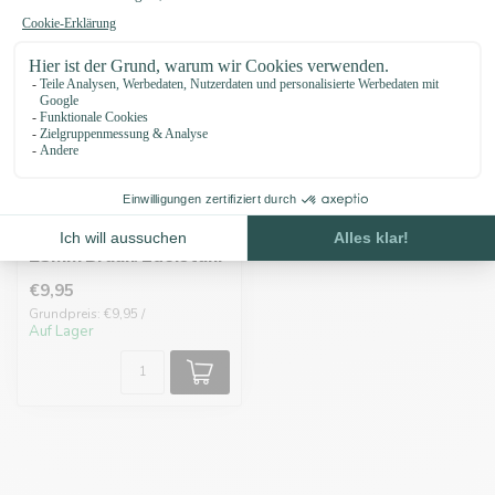
Biothane adapter
25MM Braun/Edelstahl
€9,95
Grundpreis: €9,95 /
Auf Lager