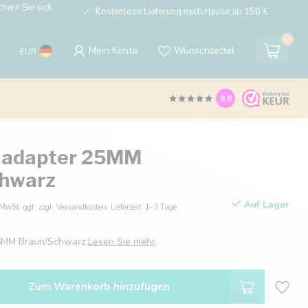
hern Sie sich
Kostenlose Lieferung nach Hause ab 150 €
0
Mein Konto
Wunschzettel
EUR
9.6
 adapter 25MM
chwarz
Auf Lager
 MwSt. ggf. zzgl. Versandkosten. Lieferzeit: 1-3 Tage
25MM Braun/Schwarz
Lesen Sie mehr
.
Zum Warenkorb hinzufügen