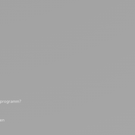
tsprogramm?
gen