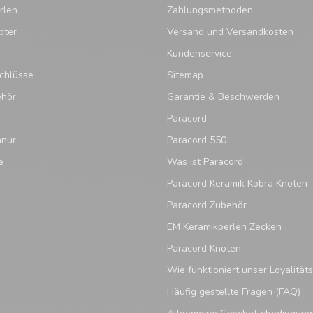
rlen
Zahlungsmethoden
pter
Versand und Versandkosten
Kundenservice
chlüsse
Sitemap
ehör
Garantie & Beschwerden
Paracord
hnur
Paracord 550
e
Was ist Paracord
Paracord Keramik Kobra Knoten
Paracord Zubehör
EM Keramikperlen Zecken
Paracord Knoten
Wie funktioniert unser Loyalitä
Häufig gestellte Fragen (FAQ)