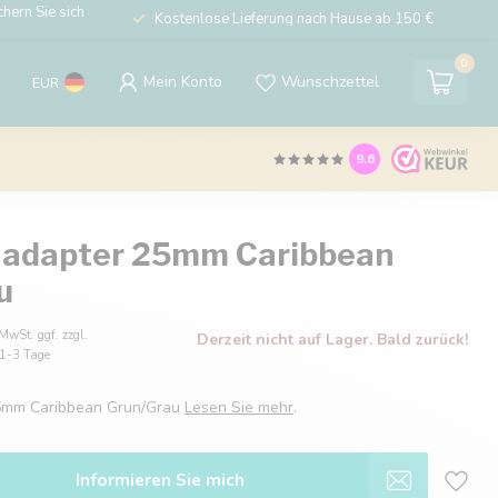
hern Sie sich
Kostenlose Lieferung nach Hause ab 150 €
0
Mein Konto
Wunschzettel
EUR
9.6
 adapter 25mm Caribbean
u
 MwSt. ggf. zzgl.
Derzeit nicht auf Lager. Bald zurück!
: 1-3 Tage
25mm Caribbean Grun/Grau
Lesen Sie mehr
.
Informieren Sie mich