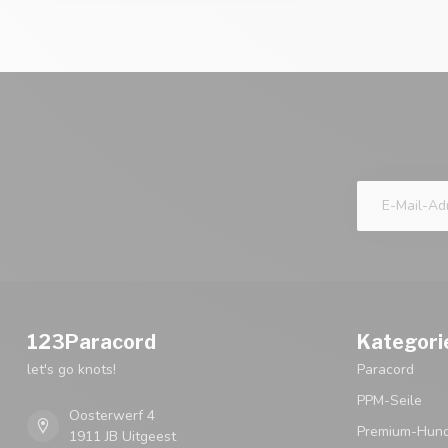
123Paracord
Kategori
let's go knots!
Paracord
PPM-Seile
Oosterwerf 4
Premium-Hund
1911 JB Uitgeest