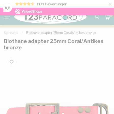
×
1171
Bewertungen
Kostenlose Lieferung nach Hause ab 150 €
9.6
9,5
0
MENU
Startseite
/
Biothane adapter 25mm Coral/Antikes bronze
Biothane adapter 25mm Coral/Antikes
bronze