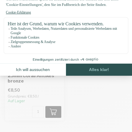
Biothane adapter
25mm Coral/Antikes
bronze
€8,50
Grundpreis: €8,50 /
Auf Lager