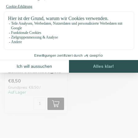
Biothane adapter
25mm Coral/Rosegold
€8,50
Grundpreis: €8,50 /
Auf Lager