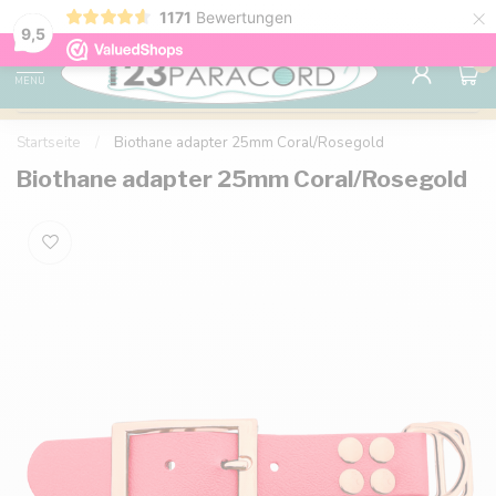
×
1171
Bewertungen
Kostenlose Lieferung nach Hause ab 150 €
9.6
9,5
0
MENU
Startseite
/
Biothane adapter 25mm Coral/Rosegold
Biothane adapter 25mm Coral/Rosegold