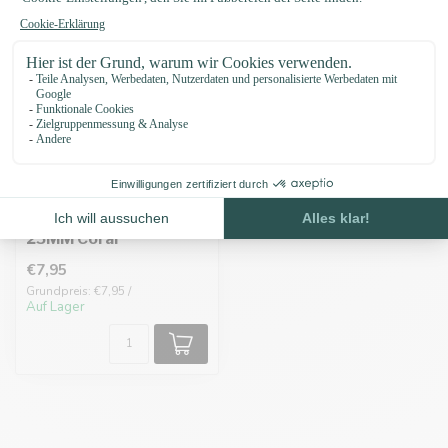
Biothane adapter
25MM Coral
€7,95
Grundpreis: €7,95 /
Auf Lager