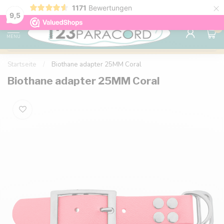
×
1171
Bewertungen
Kostenlose Lieferung nach Hause ab 150 €
9.6
9,5
0
MENU
Startseite
/
Biothane adapter 25MM Coral
Biothane adapter 25MM Coral