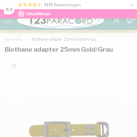
×
1171
Bewertungen
Kostenlose Lieferung nach Hause ab 150 €
9.6
9,5
0
MENU
Startseite
/
Biothane adapter 25mm Gold/Grau
Biothane adapter 25mm Gold/Grau