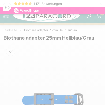
×
1171
Bewertungen
Kostenlose Lieferung nach Hause ab 150 €
9.6
9,5
0
MENU
Startseite
/
Biothane adapter 25mm Hellblau/Grau
Biothane adapter 25mm Hellblau/Grau