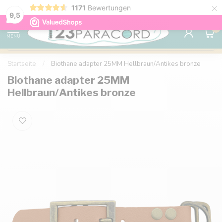
×
1171
Bewertungen
Kostenlose Lieferung nach Hause ab 150 €
9.6
9,5
0
MENU
Startseite
/
Biothane adapter 25MM Hellbraun/Antikes bronze
Biothane adapter 25MM
Hellbraun/Antikes bronze