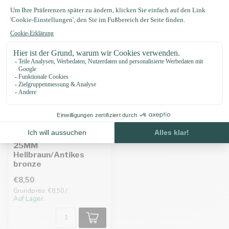
Biothane adapter
25MM
Hellbraun/Antikes
bronze
€8,50
Grundpreis: €8,50 /
Auf Lager