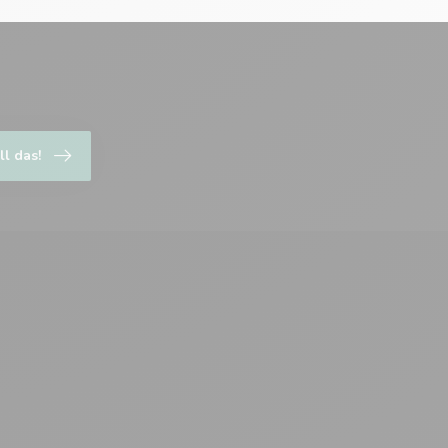
ll das!