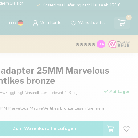
hern Sie sich
Kostenlose Lieferung nach Hause ab 150 €
0
Mein Konto
Wunschzettel
EUR
9.6
 adapter 25MM Marvelous
tikes bronze
Auf Lager
 MwSt. ggf. zzgl. Versandkosten. Lieferzeit: 1-3 Tage
5MM Marvelous Mauve/Antikes bronze
Lesen Sie mehr
.
Zum Warenkorb hinzufügen