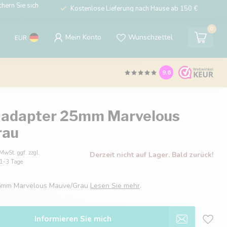
hern Sie sich
Kostenlose Lieferung nach Hause ab 150 €
0
Mein Konto
Wunschzettel
EUR
9.6
 adapter 25mm Marvelous
rau
 MwSt. ggf. zzgl.
Derzeit nicht auf Lager. Bald zurück!
: 1-3 Tage
25mm Marvelous Mauve/Grau
Lesen Sie mehr
.
Informieren Sie mich