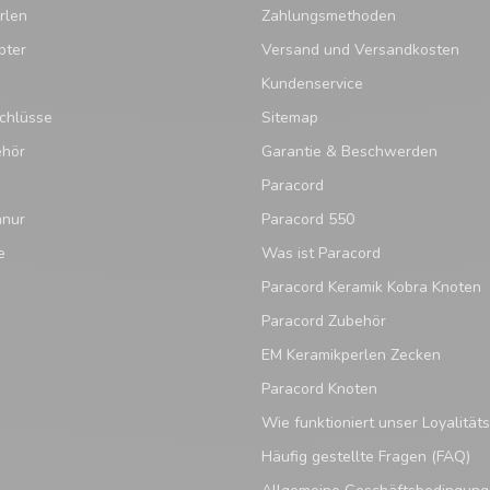
rlen
Zahlungsmethoden
pter
Versand und Versandkosten
Kundenservice
chlüsse
Sitemap
ehör
Garantie & Beschwerden
Paracord
hnur
Paracord 550
e
Was ist Paracord
Paracord Keramik Kobra Knoten
Paracord Zubehör
EM Keramikperlen Zecken
Paracord Knoten
Wie funktioniert unser Loyalitä
Häufig gestellte Fragen (FAQ)