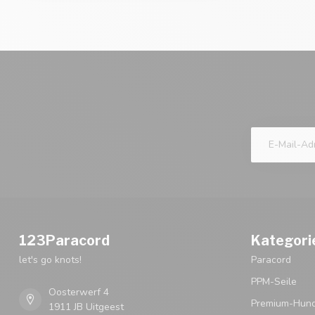
123Paracord
Kategori
let's go knots!
Paracord
PPM-Seile
Oosterwerf 4
Premium-Hund
1911 JB Uitgeest