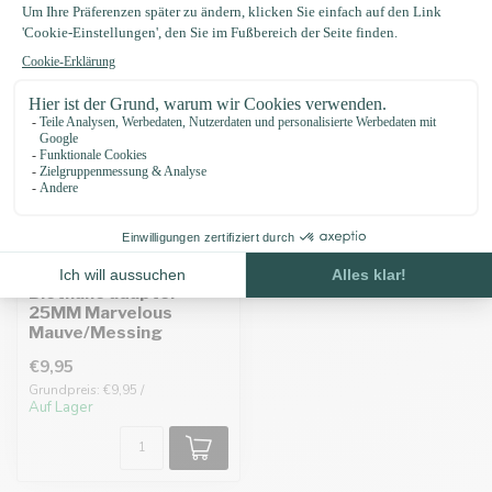
Biothane adapter
25MM Marvelous
Mauve/Messing
€9,95
Grundpreis: €9,95 /
Auf Lager