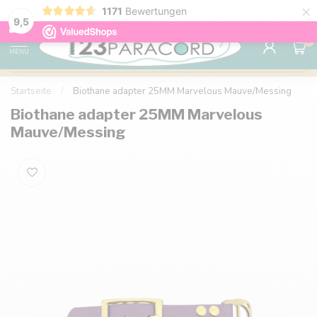
×
1171
Bewertungen
Kostenlose Lieferung nach Hause ab 150 €
9.6
9,5
0
MENU
Startseite
/
Biothane adapter 25MM Marvelous Mauve/Messing
Biothane adapter 25MM Marvelous
Mauve/Messing