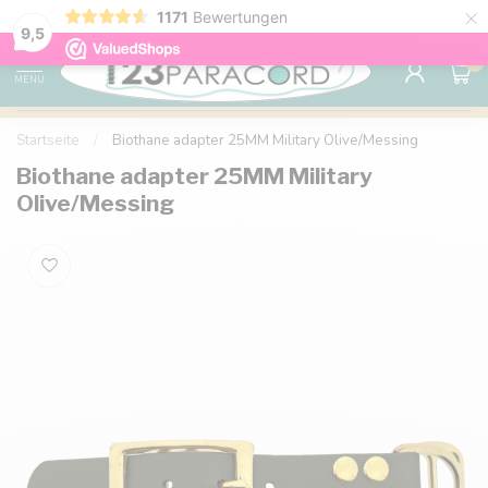
×
1171
Bewertungen
Kostenlose Lieferung nach Hause ab 150 €
9.6
9,5
0
MENU
Startseite
/
Biothane adapter 25MM Military Olive/Messing
Biothane adapter 25MM Military
Olive/Messing