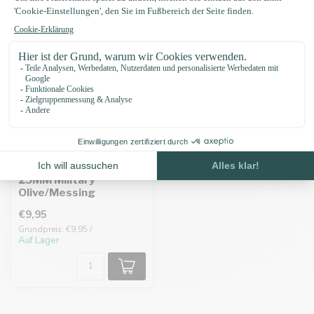
Biothane adapter
25MM Military
Olive/Messing
€9,95
Grundpreis: €9,95 /
Auf Lager