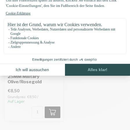
Biothane adapter
25MM Military
Olive/Rosegold
€8,50
Grundpreis: €8,50 /
Auf Lager