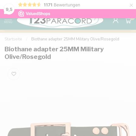
×
1171
Bewertungen
Kostenlose Lieferung nach Hause ab 150 €
9.6
9,5
0
MENU
Startseite
/
Biothane adapter 25MM Military Olive/Rosegold
Biothane adapter 25MM Military
Olive/Rosegold