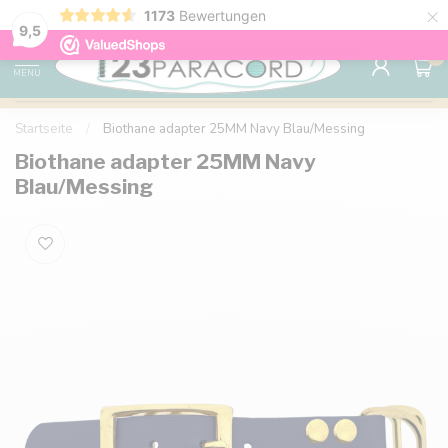
×
1173
Bewertungen
Kostenlose Lieferung nach Hause ab 150 €
9.6
9,5
0
MENU
Startseite
/
Biothane adapter 25MM Navy Blau/Messing
Biothane adapter 25MM Navy
Blau/Messing