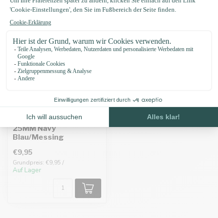
Biothane adapter
25MM Navy
Blau/Messing
€9,95
Grundpreis: €9,95 /
Auf Lager