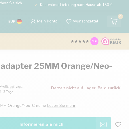
hern Sie sich
Kostenlose Lieferung nach Hause ab 150 €
0
Mein Konto
Wunschzettel
EUR
9.6
 adapter 25MM Orange/Neo-
 MwSt. ggf. zzgl.
Derzeit nicht auf Lager. Bald zurück!
: 1-3 Tage
25MM Orange/Neo-Chrome
Lesen Sie mehr
.
Informieren Sie mich