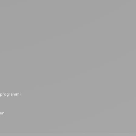
tsprogramm?
gen