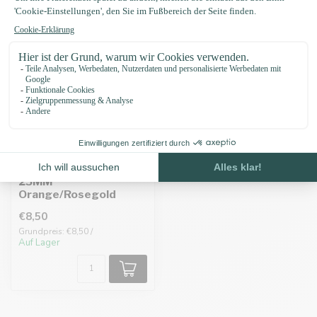
Biothane adapter
25MM
Orange/Rosegold
€8,50
Grundpreis: €8,50 /
Auf Lager