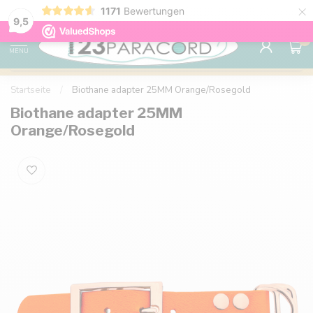
×
Sparen Sie mit Ihrem Konto und sichern Sie sich
1171
Bewertungen
Kostenlos
9.6
Rabatte.
9,5
0
MENU
Startseite
/
Biothane adapter 25MM Orange/Rosegold
Biothane adapter 25MM
Orange/Rosegold