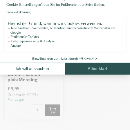
Biothane adapter
25MM Passion
pink/Messing
€9,95
Grundpreis: €9,95 /
Auf Lager