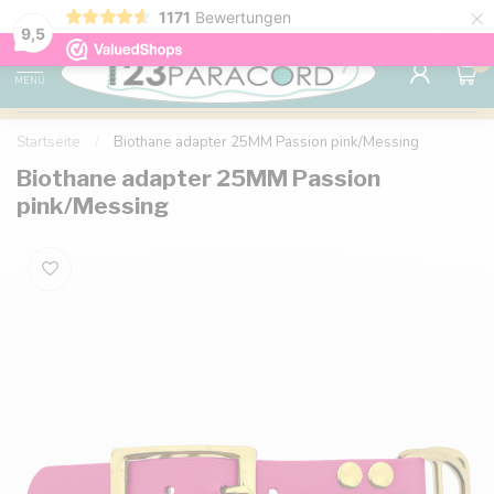
×
1171
Bewertungen
Kostenlose Lieferung nach Hause ab 150 €
9.6
9,5
0
MENU
Startseite
/
Biothane adapter 25MM Passion pink/Messing
Biothane adapter 25MM Passion
pink/Messing