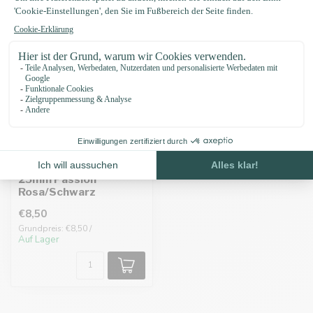
Biothane adapter
25mm Passion
Rosa/Schwarz
€8,50
Grundpreis: €8,50 /
Auf Lager