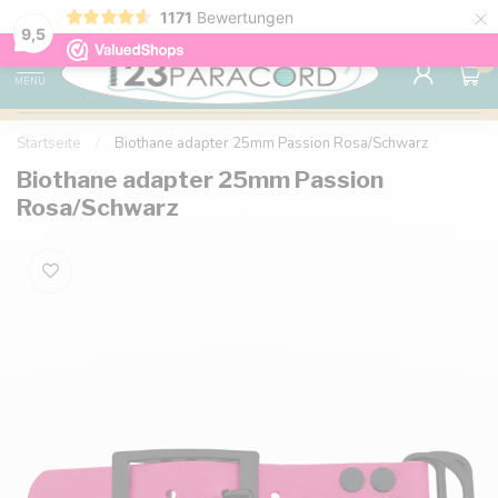
×
1171
Bewertungen
Kostenlose Lieferung nach Hause ab 150 €
9.6
9,5
0
MENU
Startseite
/
Biothane adapter 25mm Passion Rosa/Schwarz
Biothane adapter 25mm Passion
Rosa/Schwarz