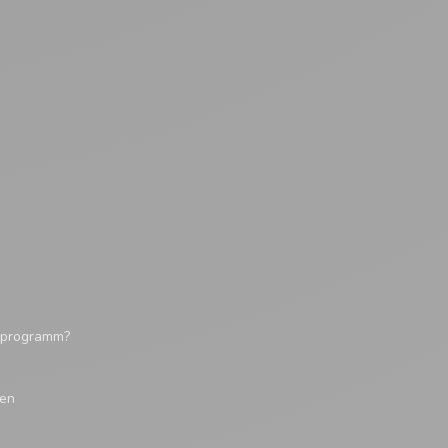
tsprogramm?
gen