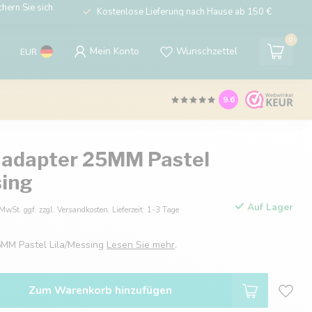
hern Sie sich
Kostenlose Lieferung nach Hause ab 150 €
0
Mein Konto
Wunschzettel
EUR
9.6
 adapter 25MM Pastel
sing
Auf Lager
 MwSt. ggf. zzgl. Versandkosten. Lieferzeit: 1-3 Tage
5MM Pastel Lila/Messing
Lesen Sie mehr
.
Zum Warenkorb hinzufügen